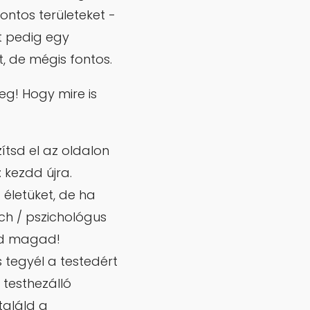
ontos területeket -
st pedig egy
rt, de mégis fontos.
meg! Hogy mire is
ítsd el az oldalon
: kezdd újra.
 életüket, de ha
h / pszichológus
zed magad!
s tegyél a testedért
testhezálló
találd a