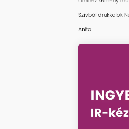
amihez kemény munk
Szívből drukkolok N
Anita