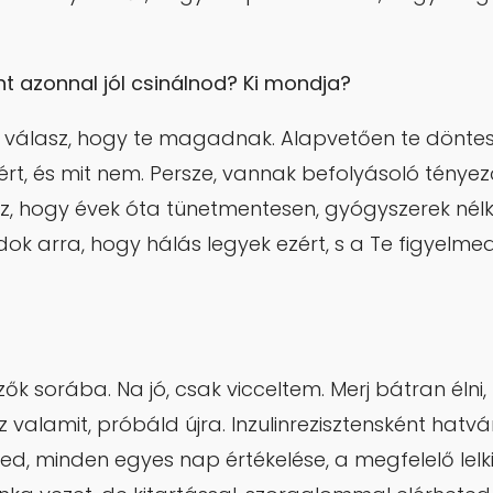
nt azonnal jól csinálnod? Ki mondja?
 válasz, hogy te magadnak. Alapvetően te döntesz
t, és mit nem. Persze, vannak befolyásoló tényez
 hogy évek óta tünetmentesen, gyógyszerek nélkül
ok arra, hogy hálás legyek ezért, s a Te figyelmede
zők sorába. Na jó, csak vicceltem. Merj bátran élni
z valamit, próbáld újra. Inzulinrezisztensként hatv
d, minden egyes nap értékelése, a megfelelő lelki