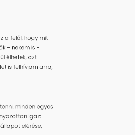
 a felől, hogy mit
ők – nekem is -
 élhetek, azt
t is felhívjam arra,
, tenni, minden egyes
ányozottan igaz:
állapot elérése,