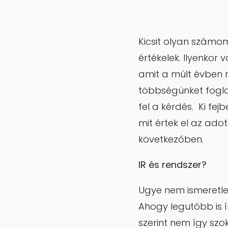
Kicsit olyan számomr
értékelek. Ilyenko
amit a múlt évben 
többségünket fogla
fel a kérdés. Ki fe
mit értek el az adot
következőben.
IR és rendszer?
Ugye nem ismeretle
Ahogy legutóbb is í
szerint nem így szok