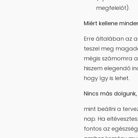
megfelelőt).
Miért kellene minde
Erre általában az a
teszel meg magadér
mégis számomra az,
hiszem elegendő ind
hogy így is lehet.
Nincs más dolgunk,
mint beállni a terve
nap. Ha eltévesztes
fontos az egészsége