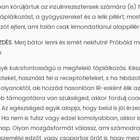
n körüljártuk az inzulinrezisztensek számára (is) f
áplálkozást, a gyógyszereket és a lelki pillért, mo
zót ejteni, ami talán csak kimondatlanul alappillé
ZDÉS
. Merj bátor lenni és ismét nekifutni! Próbáld 
:
yik kulcsfontosságú a megfelelő táplálkozás. Kész
teket, használd fel a receptötleteket, s ha hibázol
 olyanoktól, aki hozzád hasonlóan IR-esként élik az
 támogatásra van szükséged, akkor fordulj coac
Az egészséged egyik alapja, hogy belül is jól ér
i! Ha nem is futsz vagy edzel komolyabban, akkor i
nap. Olyan mozgásformát válassz, ami számodra 
 személyi edzőt, vagy csoportos órát is, hogy meg