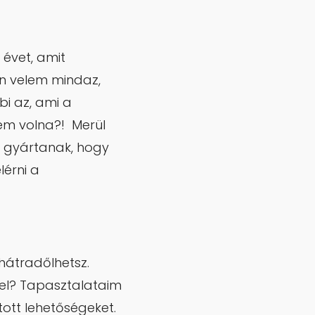
 évet, amit
ön velem mindaz,
i az, ami a
em volna?! Merül
at gyártanak, hogy
lérni a
hátradőlhetsz.
zel? Tapasztalataim
tott lehetőségeket.