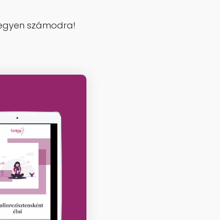
.
s legyen számodra!