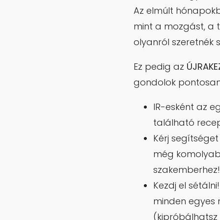
Az elmúlt hónapokba
mint a mozgást, a t
olyanról szeretnék s
Ez pedig az
ÚJRAKE
gondolok pontosan
IR-esként az eg
található recep
Kérj segítséget
még komolyabb
szakemberhez! 
Kezdj el sétáln
minden egyes 
(kipróbálhatsz