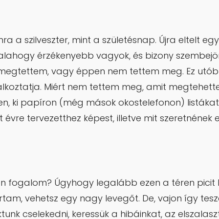
a a szilveszter, mint a születésnap. Újra eltelt egy
r valahogy érzékenyebb vagyok, és bizony szembej
megtettem, vagy éppen nem tettem meg. Ez utóbb
lkoztatja. Miért nem tettem meg, amit megtehett
jben, ki papíron (még mások okostelefonon) listák
t évre tervezetthez képest, illetve mit szeretnének e
n fogalom? Úgyhogy legalább ezen a téren picit 
rtam, vehetsz egy nagy levegőt. De, vajon így tes
tunk cselekedni, keressük a hibáinkat, az elszalasz