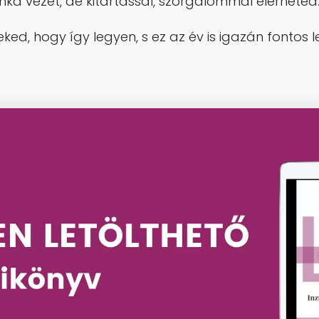
a vezet, de kitartással, szorgalommal elérheted
eked, hogy így legyen, s ez az év is igazán fonto