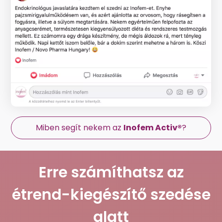
Miben segít nekem az
Inofem Activ®
?
Erre számíthatsz az
étrend-kiegészítő szedése
alatt