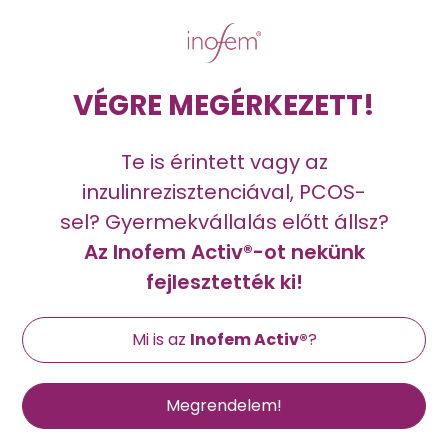
VÉGRE MEGÉRKEZETT!
Te is érintett vagy az
inzulinrezisztenciával, PCOS-
sel? Gyermekvállalás előtt állsz?
Az Inofem Activ®-ot nekünk
fejlesztették ki!
Mi is az
Inofem Activ®
?
Megrendelem!