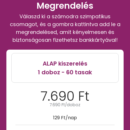
Megrendelés
Válaszd ki a számodra szimpatikus
csomagot, és a gombra kattintva add le a
megrendelésed, amit kényelmesen és
biztonságosan fizethetsz bankkártyával!
ALAP kiszerelés
1 doboz - 60 tasak
7.690 Ft
7.690 Ft/doboz
129 Ft/nap