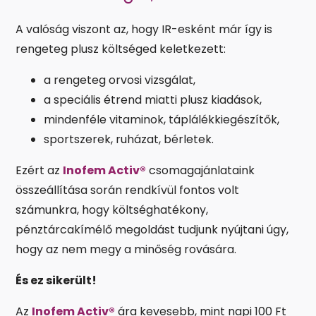
A valóság viszont az, hogy IR-esként már így is
rengeteg plusz költséged keletkezett:
a rengeteg orvosi vizsgálat,
a speciális étrend miatti plusz kiadások,
mindenféle vitaminok, táplálékkiegészítők,
sportszerek, ruházat, bérletek.
Ezért az
Inofem Activ®
csomagajánlataink
összeállítása során rendkívül fontos volt
számunkra, hogy költséghatékony,
pénztárcakímélő megoldást tudjunk nyújtani úgy,
hogy az nem megy a minőség rovására.
És ez sikerült!
Az
Inofem Activ®
ára kevesebb, mint napi 100 Ft