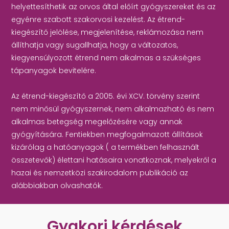
helyettesíthetik az orvos által előírt gyógyszereket és az
egyénre szabott szakorvosi kezelést. Az étrend-
kiegészítő jelölése, megjelenítése, reklámozása nem
állíthatja vagy sugallhatja, hogy a változatos,
kiegyensúlyozott étrend nem alkalmas a szükséges
tápanyagok bevitelére.
Az étrend-kiegészítő a 2005. évi XCV. törvény szerint
nem minősül gyógyszernek, nem alkalmazható és nem
alkalmas betegség megelőzésére vagy annak
gyógyítására. Fentiekben megfogalmazott állítások
kizárólag a hatóanyagok ( a termékben felhasznált
összetevők) élettani hatásaira vonatkoznak, melyekről a
hazai és nemzetközi szakirodalom publikáció az
alábbiakban olvashatók.
Gyakori kérdések