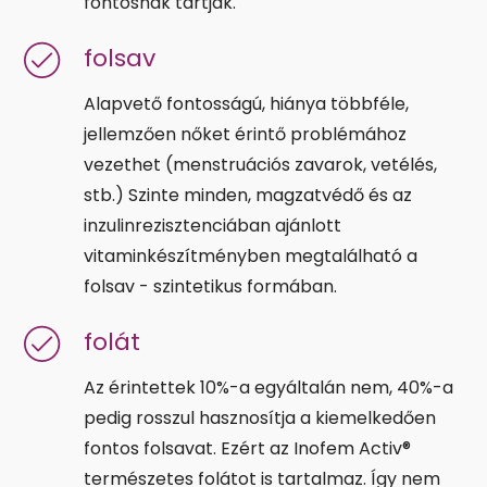
fontosnak tartják.
folsav
Alapvető fontosságú, hiánya többféle,
jellemzően nőket érintő problémához
vezethet (menstruációs zavarok, vetélés,
stb.) Szinte minden, magzatvédő és az
inzulinrezisztenciában ajánlott
vitaminkészítményben megtalálható a
folsav - szintetikus formában.
folát
Az érintettek 10%-a egyáltalán nem, 40%-a
pedig rosszul hasznosítja a kiemelkedően
fontos folsavat. Ezért az Inofem Activ®
természetes folátot is tartalmaz. Így nem