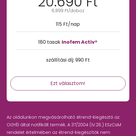
20.690 Ft
6.899 Ft/doboz
115 Ft/nap
180 tasak
Inofem Activ®
szállítási díj: 990 Ft
Ezt választom!
Az oldalunkon megvásárolható étrend-kiegésztő az
OGYÉI által notifikált termék. A 37/2004 (IV.26.) ESzCsM
rendelet értelmében az étrend-kiegészítők nem