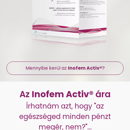
Mennyibe kerül az
Inofem Activ®
?
Az
Inofem Activ®
ára
Írhatnám azt, hogy "az
egészséged minden pénzt
megér, nem?"...