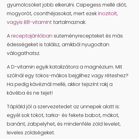
gyümölcsöket jobb elkerülni. Csipegess mellé diót,
mogyorót, csonthéjasokat, mert ezek
inozitolt,
vagyis B8-vitamint
tartalmaznak.
A
receptajánlóban
süteményrecepteket és más
édességeket is találsz, amikből nyugodtan
válogathatsz.
A D-vitamin egyik katalizátora a magnézium. Mit
szólnál egy tökös-mákos bejglihez vagy réteshez?
Ha pedig kávéznál mellé, akkor tejszínt rakj a
kávéba és ne tejet!
Tápláld jól a szervezetedet az ünnepek alatt is:
egyél sok tököt, tarka- és fekete babot, mákot,
banánt, zabpelyhet, és mindenféle zöld levelet,
leveles zöldségeket.