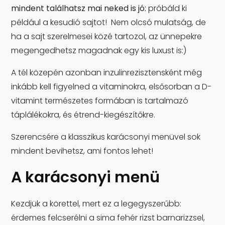
mindent találhatsz mai neked is jó:
próbáld ki
például a kesudió sajtot! Nem olcsó mulatság, de
ha a sajt szerelmesei közé tartozol, az ünnepekre
megengedhetsz magadnak egy kis luxust is:)
A tél közepén azonban inzulinrezisztensként még
inkább kell figyelned a vitaminokra, elsősorban a D-
vitamint természetes formában is tartalmazó
táplálékokra, és étrend-kiegészítőkre.
Szerencsére a klasszikus karácsonyi menüvel sok
mindent bevihetsz, ami fontos lehet!
A karácsonyi menü
Kezdjük a körettel, mert ez a legegyszerűbb:
érdemes felcserélni a sima fehér rizst barnarizzsel,