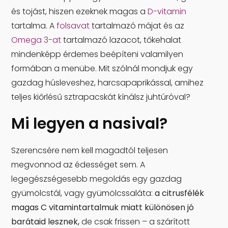
és tojást, hiszen ezeknek magas a
D-vitamin
tartalma. A
folsavat
tartalmazó májat és az
Omega 3-at
tartalmazó lazacot, tőkehalat
mindenképp érdemes beépíteni valamilyen
formában a menübe. Mit szólnál mondjuk egy
gazdag húsleveshez, harcsapaprikással, amihez
teljes kiőrlésű sztrapacskát kínálsz juhtúróval?
Mi legyen a nasival?
Szerencsére nem kell magadtól teljesen
megvonnod az édességet sem. A
legegészségesebb megoldás egy gazdag
gyümölcstál, vagy gyümölcssaláta:
a citrusfélék
magas C vitamintartalmuk miatt különösen jó
barátaid lesznek,
de csak frissen – a szárított