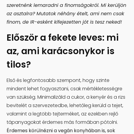
szeretnénk lemaradni a finomságokról. Mi kerüljön
az asztalra? Mutatok néhány ételt, ami nem csak
finom, de IR-esként kifejezetten jót is tesz neked!
Először a fekete leves: mi
az, ami karácsonykor is
tilos?
Első és legfontosabb szempont, hogy szinte
mindent lehet fogyasztani, csak mértékletességre
van szükség. Minimalizáld a cukor, a kenyér és a rizs
bevitelét a szervezetedbe, lehetőleg kerüld a tejet,
valamint a legtöbb tejterméket, az ezekben rejlő
tápanyagokat érdemes más formában pótolni.
Érdemes körülnézni a vegán konyhában is, sok