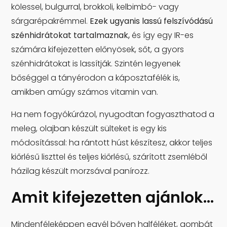
kölessel, bulgurral, brokkoli, kelbimbó- vagy
sárgarépakrémmel.
Ezek ugyanis lassú felszívódású
szénhidrátokat tartalmaznak,
és így egy IR-es
számára kifejezetten előnyösek, sőt, a gyors
szénhidrátokat is lassítják. Szintén legyenek
bőséggel a tányérodon a káposztafélék is,
amikben amúgy számos vitamin van.
Ha nem fogyókúrázol, nyugodtan fogyaszthatod a
meleg, olajban készült sülteket is egy kis
módosítással: ha rántott húst készítesz, akkor teljes
kiőrlésű liszttel és teljes kiőrlésű, szárított zsemléből
házilag készült morzsával panírozz.
Amit kifejezetten ajánlok…
Mindenféleképpen egyél bőven halféléket, gombát