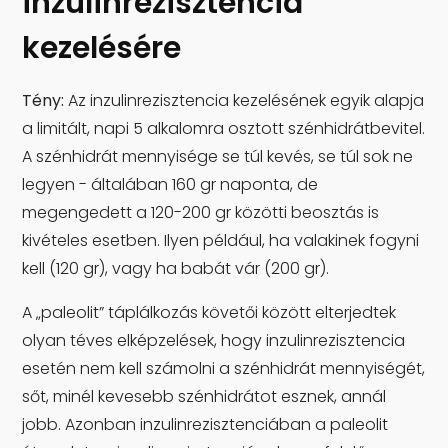
inzulinrezisztencia
kezelésére
Tény:
Az inzulinrezisztencia kezelésének egyik alapja
a limitált, napi 5 alkalomra osztott szénhidrátbevitel.
A szénhidrát mennyisége se túl kevés, se túl sok ne
legyen - általában 160 gr naponta, de
megengedett a 120-200 gr közötti beosztás is
kivételes esetben. Ilyen például, ha valakinek fogyni
kell (120 gr), vagy ha babát vár (200 gr).
A „paleolit” táplálkozás követői között elterjedtek
olyan téves elképzelések, hogy inzulinrezisztencia
esetén nem kell számolni a szénhidrát mennyiségét,
sőt, minél kevesebb szénhidrátot esznek, annál
jobb. Azonban inzulinrezisztenciában a paleolit