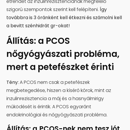
étrendet az inzulinrezisztenciának megfelelő
szigorú szempontok szerint kell felépíteni.
Így
továbbra is 3 óránként kell étkezni és számolni kell
a bevitt szénhidrát gr-okat
!
Állítás: a PCOS
nőgyógyászati probléma,
mert a petefészket érinti
Tény:
A PCOS nem csak a petefészek
megbetegedése, hiszen a kísérő kórok, mint az
inzulinrezisztencia a máj és a hasnyálmirigy
működését is érintik. A PCOS egyaránt
endokrinológiai és nőgyógyászati probléma.
Állítás: a PCOS-nek nem tesz jót