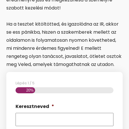
szabott kezelési módot!
Ha a tesztet kitöltötted, és igazolódna az IR, akkor
se ess pánikba, hiszen a szakemberek mellett az
oldalamon is folyamatosan nyomon követheted,
mi mindenre érdemes figyelned! E mellett
rengeteg olyan tanácsot, javaslatot, ötletet osztok
meg Veled, amelyek támogathatnak az utadon.
Ha pedig nem vagy érintett, szintén jó, ha kicsit
Lépés
1
/
5
utánaolvasol a témának. Az egészséged, az életed
20%
mindig fontos!
Keresztneved
*