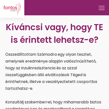
Kíváncsi vagy, hogy TE
is érintett lehetsz-e?
Összeállítottam Számodra egy olyan tesztet,
amelynek eredménye alapján valószínűsíthető,
hogy az inzulinrezisztencia és az azzal
összefüggésben álló elváltozások Téged is
érinthetnek, illetve a veszélyeztetett csoportba
tartozhatsz-e.
Konzultálj szakemberrel, hogy mihamarabb biztos
eredményre juss és megkezdhesd a személyre