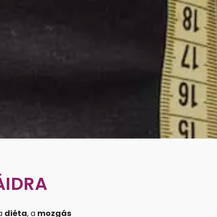
ÁIDRA
 a
diéta
, a
mozgás