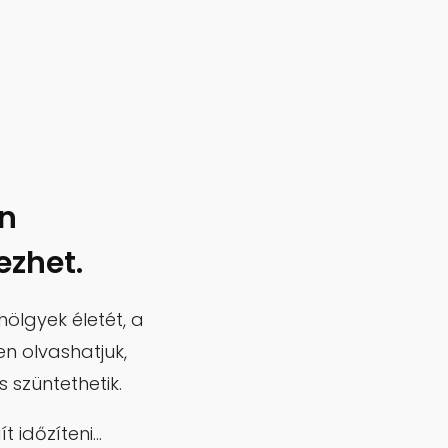
on
ezhet.
ölgyek életét, a
en olvashatjuk,
 szüntethetik.
 időzíteni…