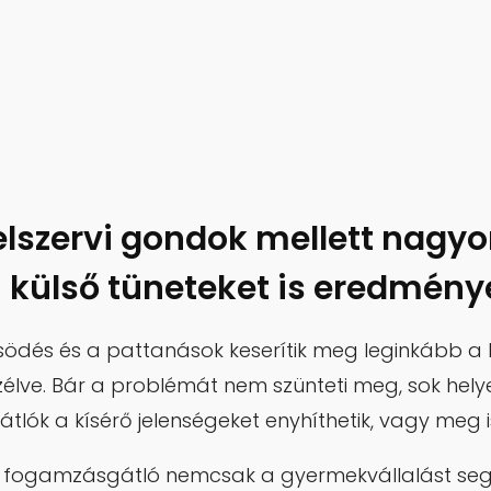
elszervi gondok mellett nagy
 külső tüneteket is eredmény
södés és a pattanások keserítik meg leginkább a h
zélve. Bár a problémát nem szünteti meg, sok hely
ók a kísérő jelenségeket enyhíthetik, vagy meg is
t fogamzásgátló nemcsak a gyermekvállalást segít