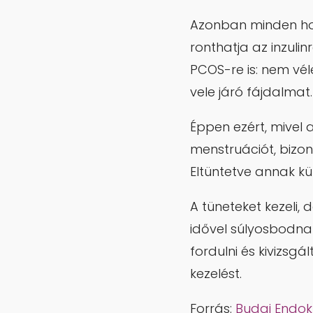
Azonban minden ho
ronthatja az inzuli
PCOS-re is: nem vél
vele járó fájdalmat.
Éppen ezért, mivel
menstruációt, bizo
Eltüntetve annak kü
A tüneteket kezeli,
idővel súlyosbodna
fordulni és kivizsg
kezelést.
Forrás:
Budai Endok