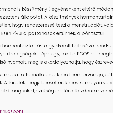
rmonális készítmény ( egyénenként eltérő módon
nrezisztens állapotot. A készítmények hormontarta
etlen, hogy rendszeressé teszi a menstruációt, val
 Ezen kívül a pattanások eltűnnek, a bőr tisztul.
 a hormonháztartásra gyakorolt hatásával rendsze
nyos betegségek - éppúgy, mint a PCOS is - meg
lső nyomait, meg is akadályozhatja, hogy észreve
 de magát a fennálló problémát nem orvosolja, sőt…
k. A tünetek megjelenését érdemes komolyan ven
áltatni magunkat, szükség esetén elkezdeni a szemé
rinközpont