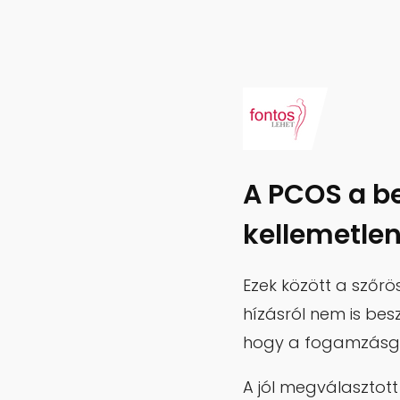
A PCOS a b
kellemetlen
Ezek között a szőrö
hízásról nem is bes
hogy a fogamzásgátl
A jól megválasztot