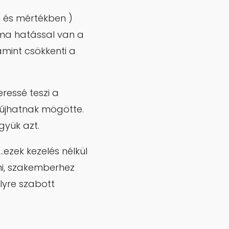
 és mértékben )
lma hatással van a
amint csökkenti a
ressé teszi a
bújhatnak mögötte.
gyük azt.
ezek kezelés nélkül
ni, szakemberhez
lyre szabott