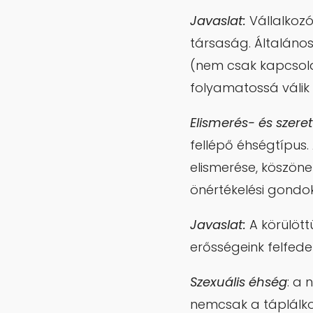
Javaslat:
Vállalkozó
társaság. Általáno
(nem csak kapcsola
folyamatossá válik
Elismerés- és szere
fellépő éhségtípus.
elismerése, köszöne
önértékelési gondo
Javaslat:
A körülött
erősségeink felfede
Szexuális éhség
: a 
nemcsak a táplálko