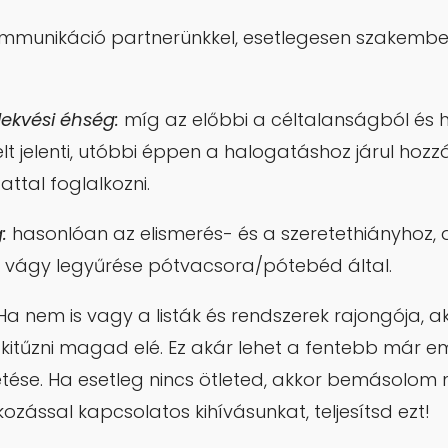
ommunikáció partnerünkkel, esetlegesen szakemb
lekvési éhség:
míg az előbbi a céltalanságból és 
elt jelenti, utóbbi éppen a halogatáshoz járul hoz
attal foglalkozni.
:
hasonlóan az elismerés- és a szeretethiányhoz,
ó vágy legyűrése pótvacsora/pótebéd által.
Ha nem is vagy a listák és rendszerek rajongója, a
kitűzni magad elé. Ez akár lehet a fentebb már eml
tése. Ha esetleg nincs ötleted, akkor bemásolom
ozással kapcsolatos kihívásunkat, teljesítsd ezt!