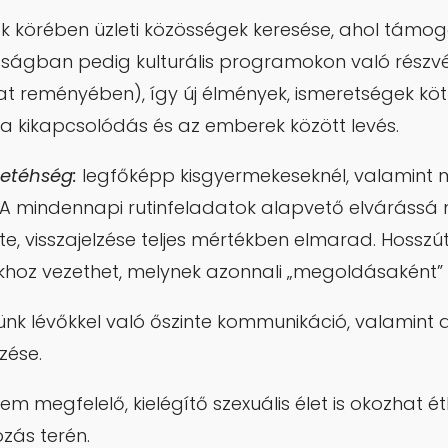
k körében üzleti közösségek keresése, ahol támoga
sságban pedig kulturális programokon való részvé
t reményében), így új élmények, ismeretségek köt
 a kikapcsolódás és az emberek között levés.
tetéhség:
legfőképp kisgyermekeseknél, valamint
 A mindennapi rutinfeladatok alapvető elvárássá 
te, visszajelzése teljes mértékben elmarad. Hosszú
khoz vezethet, melynek azonnali „megoldásaként” n
ünk lévőkkel való őszinte kommunikáció, valamint a 
zése.
nem megfelelő, kielégítő szexuális élet is okozhat é
zás terén.