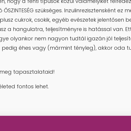
, hogy a fenti típusok közül valamelyiket felfede
 ŐSZINTESÉG szükséges. Inzulinrezisztensként ez 
plusz cukrok, csokik, egyéb evészetek jelentősen b
z a hangulatra, teljesítményre is hatással van. Et
ye olyankor nem nagyon tudtál igazán jól teljesíte
 pedig éhes vagy (mármint tényleg), akkor oda tud
 meg tapasztalataid!
leted fontos lehet.