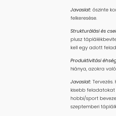
Javaslat:
őszinte k
felkeresése.
Strukturálási és cse
plusz táplálékbevit
kell egy adott felad
Produktivitási éhség
hiánya, azokra val
Javaslat:
Tervezés. 
kisebb feladatokat 
hobbi/sport beveze
szeptemberi táplálk