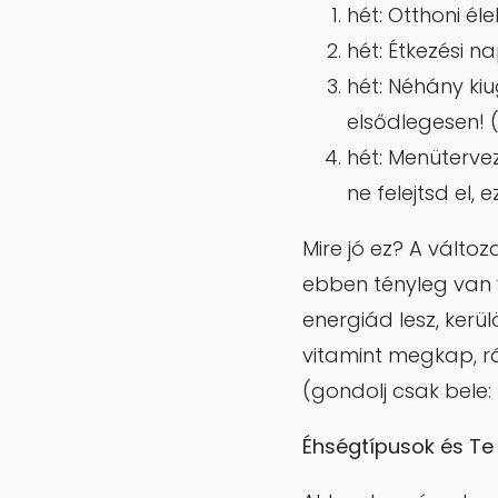
hét: Otthoni él
hét: Étkezési n
hét: Néhány kiu
elsődlegesen! 
hét: Menüterve
ne felejtsd el,
Mire jó ez? A válto
ebben tényleg van 
energiád lesz, kerü
vitamint megkap, r
(gondolj csak bele
Éhségtípusok és Te