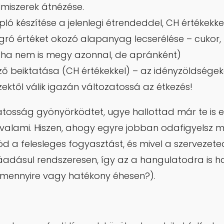
elmiszerek átnézése.
apló készítése a jelenlegi étrendeddel, CH értékekke
gró értéket okozó alapanyag lecserélése – cukor, f
(ha nem is megy azonnal, de apránként)
ző beiktatása (CH értékekkel) – az idényzöldsége
 ezektől válik igazán változatossá az étkezés!
zatosság gyönyörködtet, ugye hallottad már te is ez
valami. Hiszen, ahogy egyre jobban odafigyelsz
löd a felesleges fogyasztást, és mivel a szervezet
áadásul rendszeresen, így az a hangulatodra is ha
: mennyire vagy hatékony éhesen?).