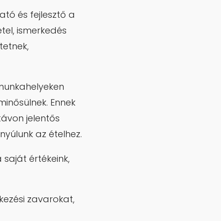
tó és fejlesztő a
tel, ismerkedés
tetnek,
 munkahelyeken
minősülnek. Ennek
távon jelentős
yúlunk az ételhez.
saját értékeink,
tkezési zavarokat,