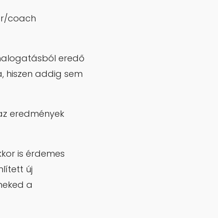
er/coach
halogatásból eredő
zá, hiszen addig sem
 az eredmények
kkor is érdemes
ített új
 neked a