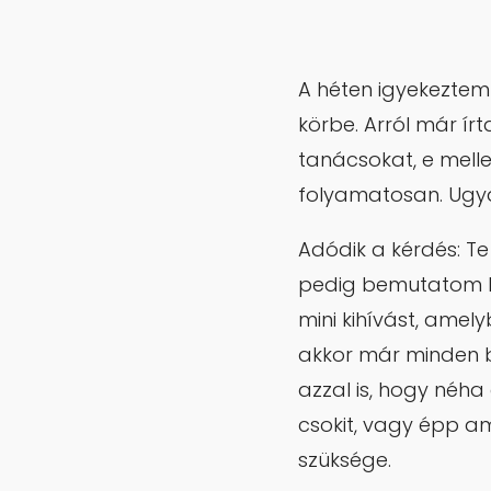
A héten igyekeztem
körbe. Arról már í
tanácsokat, e mell
folyamatosan. Ugya
Adódik a kérdés: T
pedig bemutatom 
mini kihívást, amely
akkor már minden b
azzal is, hogy néha
csokit, vagy épp a
szüksége.