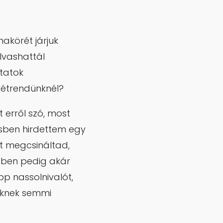
akörét járjuk
lvashattál
utatok
z étrendünknél?
 erről szó, most
ésben hirdettem egy
zt megcsináltad,
bben pedig akár
pp nassolnivalót,
ünknek semmi