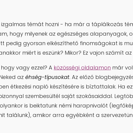
 izgalmas témát hozni - ha már a táplálkozás tém
rtam, hogy milyenek az egészséges alapanyagok, o
ett pedig gyorsan elkészíthető finomságokat is m
nakkor miért is eszünk? Mikor? Ez vajon számít a
e hogy vagy ezzel? A
közösségi oldalamon
már volt
Neked az
éhség-típusokat
. Az előző blogbejegyz
ben étkezési napló készítésére is bíztattalak. Ha e
izonnyal szembesültél saját szokásaiddal. Legtö
 olyankor is beiktatunk némi harapnivalót (legfőké
mit találunk), amikor arra egyébként a szervezet