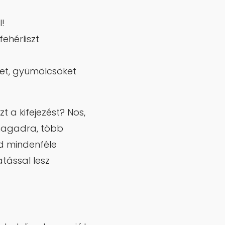
l!
ehérliszt
ket, gyümölcsöket
t a kifejezést? Nos,
 magadra, több
ed mindenféle
tással lesz