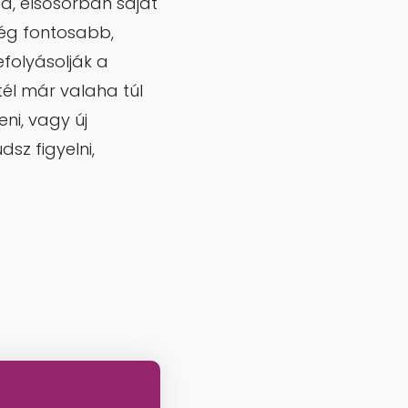
zd, elsősorban saját
még fontosabb,
efolyásolják a
tél már valaha túl
ni, vagy új
sz figyelni,