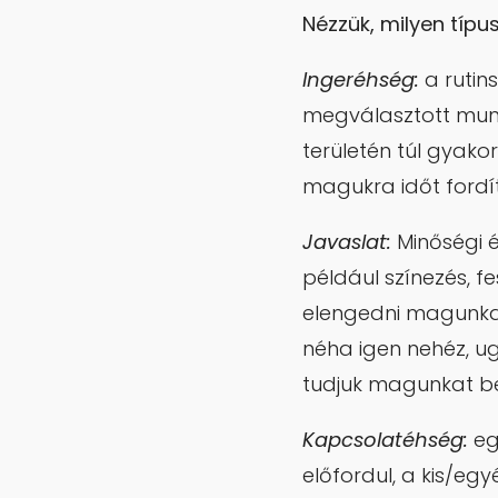
Nézzük, milyen típu
Ingeréhség:
a rutin
megválasztott munk
területén túl gyako
magukra időt fordít
Javaslat:
Minőségi é
például színezés, f
elengedni magunka
néha igen nehéz, u
tudjuk magunkat b
Kapcsolatéhség:
egy
előfordul, a kis/egy