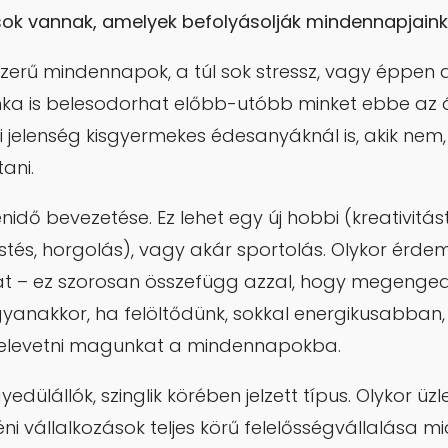
sok vannak, amelyek befolyásolják mindennapjainka
szerű mindennapok, a túl sok stressz, vagy éppen a
a is belesodorhat előbb-utóbb minket ebbe az ál
ri jelenség kisgyermekes édesanyáknál is, akik nem
ani.
nidő bevezetése. Ez lehet egy új hobbi (kreativitás
estés, horgolás), vagy akár sportolás. Olykor érdem
t – ez szorosan összefügg azzal, hogy megeng
gyanakkor, ha felöltődünk, sokkal energikusabba
elevetni magunkat a mindennapokba.
edülállók, szinglik körében jelzett típus. Olykor üzle
éni vállalkozások teljes körű felelősségvállalása mi