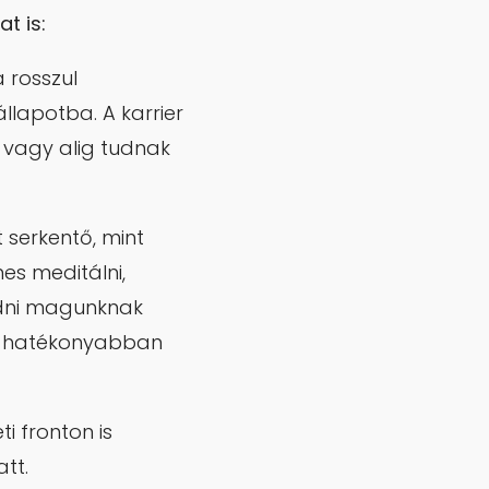
t is:
 rosszul
lapotba. A karrier
, vagy alig tudnak
t serkentő, mint
es meditálni,
edni magunknak
n, hatékonyabban
ti fronton is
att.