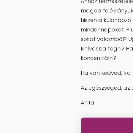
Ahhoz természetesen
magad felé irányuló
hiszen a különböző 
mindennapokat. Plus
sokat valamiből? Ug
kihívásba fogni? Ha
koncentrálni?
Ha van kedved, írd
Az egészséged, az é
Anita