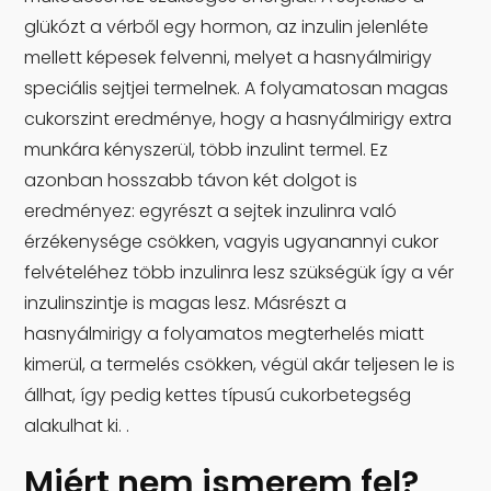
glükózt a vérből egy hormon, az inzulin jelenléte
mellett képesek felvenni, melyet a hasnyálmirigy
speciális sejtjei termelnek. A folyamatosan magas
cukorszint eredménye, hogy a hasnyálmirigy extra
munkára kényszerül, több inzulint termel. Ez
azonban hosszabb távon két dolgot is
eredményez: egyrészt a sejtek inzulinra való
érzékenysége csökken, vagyis ugyanannyi cukor
felvételéhez több inzulinra lesz szükségük így a vér
inzulinszintje is magas lesz. Másrészt a
hasnyálmirigy a folyamatos megterhelés miatt
kimerül, a termelés csökken, végül akár teljesen le is
állhat, így pedig kettes típusú cukorbetegség
alakulhat ki. .
Miért nem ismerem fel?