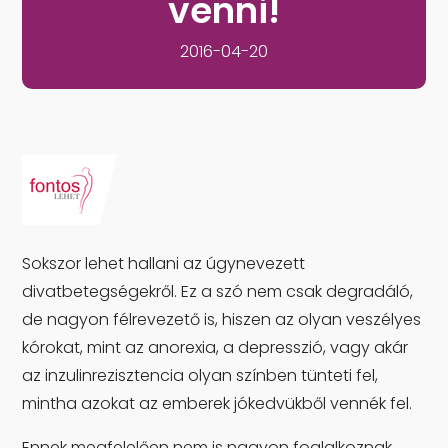
venni!
2016-04-20
Sokszor lehet hallani az úgynevezett
divatbetegségekről. Ez a szó nem csak degradáló,
de nagyon félrevezető is, hiszen az olyan veszélyes
kórokat, mint az anorexia, a depresszió, vagy akár
az inzulinrezisztencia olyan színben tünteti fel,
mintha azokat az emberek jókedvükből vennék fel.
Ennek megfelelően nem is nagyon foglalkoznak