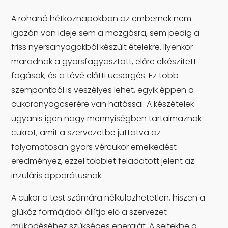
A rohanó hétköznapokban az embernek nem
igazán van ideje sem a mozgásra, sem pedig a
friss nyersanyagokból készült ételekre. Ilyenkor
maradnak a gyorsfagyasztott, előre elkészített
fogások, és a tévé előtti ücsörgés. Ez több
szempontból is veszélyes lehet, egyik éppen a
cukoranyagcserére van hatással. A készételek
ugyanis igen nagy mennyiségben tartalmaznak
cukrot, amit a szervezetbe juttatva az
folyamatosan gyors vércukor emelkedést
eredményez, ezzel többlet feladatott jelent az
inzuláris apparátusnak.
A cukor a test számára nélkülözhetetlen, hiszen a
glükóz formájából állítja elő a szervezet
működéséhez szükséges energiát. A sejtekbe a