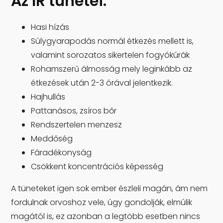
Az IR tünetei:
Hasi hízás
Súlygyarapodás normál étkezés mellett is,
valamint sorozatos sikertelen fogyókúrák
Rohamszerű álmosság mely leginkább az
étkezések után 2-3 órával jelentkezik.
Hajhullás
Pattanásos, zsíros bőr
Rendszertelen menzesz
Meddőség
Fáradékonyság
Csökkent koncentrációs képesség
A tüneteket igen sok ember észleli magán, ám nem
fordulnak orvoshoz vele, úgy gondolják, elmúlik
magától is, ez azonban a legtöbb esetben nincs