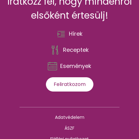
Iratkozz fel, hogy mindenről
elsőként értesülj!
Hírek
Receptek
Események
Feliratkozom
Adatvédelem
ÁSZF
Elállási nyilatkozat