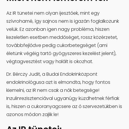
Az IR tünetei nem olyan ijesztőek, mint egy
szívrohamé, így sajnos nem is igazán foglalkozunk
velük. Ez azonban igen nagy probléma, hiszen
kezeletlen esetben meddőséget, rossz közérzetet,
továbbfejlődve pedig cukorbetegséget (ami
életünk végéig tartó gyógyszeres kezelést jelent),
végtagvesztést vagy halált is okozhat.
Dr. Bérczy Judit, a Budai Endokrinközpont
endokrinológusa azt is elmondta, hogy fontos
kiemelni, az IR nem csak a nők betegsége!
Inzulinrezisztenciával ugyanúgy küzdhetnek férfiak
is, hiszen a cukoranyagcsere az ő szervezetükben is
azonos módon zajlik le!