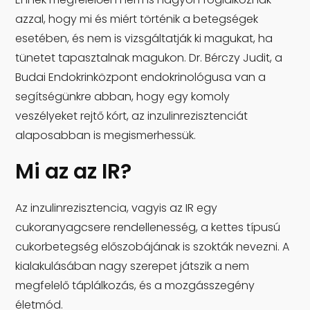
azzal, hogy mi és miért történik a betegségek
esetében, és nem is vizsgáltatják ki magukat, ha
tünetet tapasztalnak magukon. Dr. Bérczy Judit, a
Budai Endokrinközpont endokrinológusa van a
segítségünkre abban, hogy egy komoly
veszélyeket rejtő kórt, az inzulinrezisztenciát
alaposabban is megismerhessük.
Mi az az IR?
Az inzulinrezisztencia, vagyis az IR egy
cukoranyagcsere rendellenesség, a kettes típusú
cukorbetegség előszobájának is szokták nevezni. A
kialakulásában nagy szerepet játszik a nem
megfelelő táplálkozás, és a mozgásszegény
életmód.