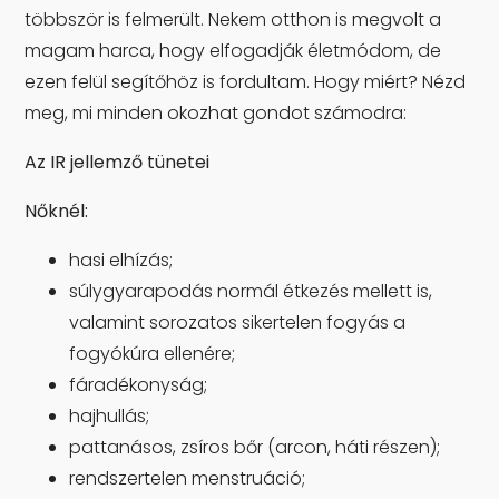
többször is felmerült. Nekem otthon is megvolt a
magam harca, hogy elfogadják életmódom, de
ezen felül segítőhöz is fordultam. Hogy miért? Nézd
meg, mi minden okozhat gondot számodra:
Az IR jellemző tünetei
Nőknél:
hasi elhízás;
súlygyarapodás normál étkezés mellett is,
valamint sorozatos sikertelen fogyás a
fogyókúra ellenére;
fáradékonyság;
hajhullás;
pattanásos, zsíros bőr (arcon, háti részen);
rendszertelen menstruáció;