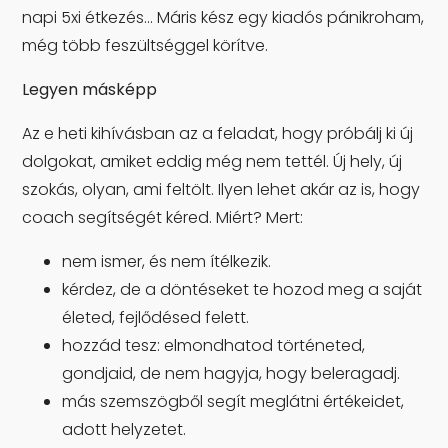
napi 5xi étkezés... Máris kész egy kiadós pánikroham,
még több feszültséggel körítve.
Legyen másképp
Az e heti kihívásban az a feladat, hogy próbálj ki új
dolgokat, amiket eddig még nem tettél. Új hely, új
szokás, olyan, ami feltölt. Ilyen lehet akár az is, hogy
coach segítségét kéred. Miért? Mert:
nem ismer, és nem ítélkezik.
kérdez, de a döntéseket te hozod meg a saját
életed, fejlődésed felett.
hozzád tesz: elmondhatod történeted,
gondjaid, de nem hagyja, hogy beleragadj.
más szemszögből segít meglátni értékeidet,
adott helyzetet.