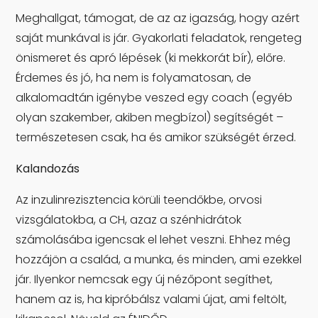
Meghallgat, támogat, de az az igazság, hogy azért
saját munkával is jár. Gyakorlati feladatok, rengeteg
önismeret és apró lépések (ki mekkorát bír), előre.
Érdemes és jó, ha nem is folyamatosan, de
alkalomadtán igénybe veszed egy coach (egyéb
olyan szakember, akiben megbízol) segítségét –
természetesen csak, ha és amikor szükségét érzed.
Kalandozás
Az inzulinrezisztencia körüli teendőkbe, orvosi
vizsgálatokba, a CH, azaz a szénhidrátok
számolásába igencsak el lehet veszni. Ehhez még
hozzájön a család, a munka, és minden, ami ezekkel
jár. Ilyenkor nemcsak egy új nézőpont segíthet,
hanem az is, ha kipróbálsz valami újat, ami feltölt,