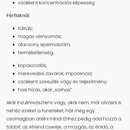
csökkent koncentrációs képesség.
Férfiaknál:
túlsúly;
magas vérnyomás;
alacsony spermaszám,
terméketlenség;
kopaszodás;
merevedési zavarok, impotencia;
csökkent szexuális vágy és teljesítmény;
hasi hízás, akár „sörhas”.
Akár inzulinrezisztens vagy, akár nem, már olvasni is
nehéz ezeket a tüneteket, hát még egy
csomagban átélni mind! Ehhez pedig add hozzá a
többit: az étrend cseréje, a mozgás, az énidő, a