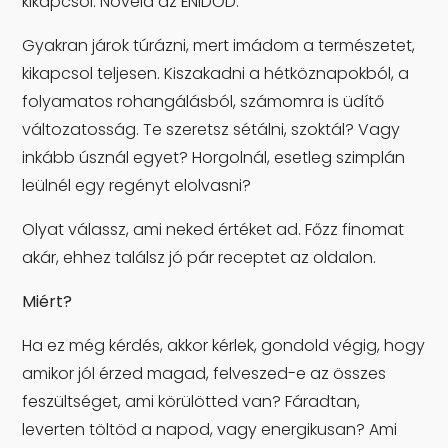
kikapcsol. Növeld az ÉNIDŐD.
Gyakran járok túrázni, mert imádom a természetet,
kikapcsol teljesen. Kiszakadni a hétköznapokból, a
folyamatos rohangálásból, számomra is üdítő
változatosság. Te szeretsz sétálni, szoktál? Vagy
inkább úsznál egyet? Horgolnál, esetleg szimplán
leülnél egy regényt elolvasni?
Olyat válassz, ami neked értéket ad. Főzz finomat
akár, ehhez találsz jó pár receptet az oldalon.
Miért?
Ha ez még kérdés, akkor kérlek, gondold végig, hogy
amikor jól érzed magad, felveszed-e az összes
feszültséget, ami körülötted van? Fáradtan,
leverten töltöd a napod, vagy energikusan? Ami