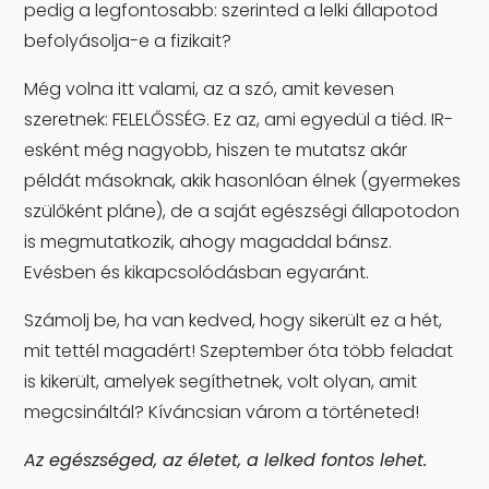
pedig a legfontosabb: szerinted a lelki állapotod
befolyásolja-e a fizikait?
Még volna itt valami, az a szó, amit kevesen
szeretnek: FELELŐSSÉG. Ez az, ami egyedül a tiéd. IR-
esként még nagyobb, hiszen te mutatsz akár
példát másoknak, akik hasonlóan élnek (gyermekes
szülőként pláne), de a saját egészségi állapotodon
is megmutatkozik, ahogy magaddal bánsz.
Evésben és kikapcsolódásban egyaránt.
Számolj be, ha van kedved, hogy sikerült ez a hét,
mit tettél magadért! Szeptember óta több feladat
is kikerült, amelyek segíthetnek, volt olyan, amit
megcsináltál? Kíváncsian várom a történeted!
Az egészséged, az életet, a lelked fontos lehet.