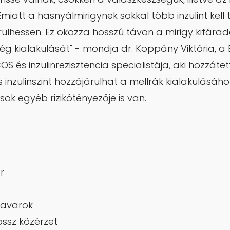
miatt a hasnyálmirigynek sokkal több inzulint kell 
rülhessen. Ez okozza hosszú távon a mirigy kifárad
g kialakulását" - mondja dr. Koppány Viktória, a
S és inzulinrezisztencia specialistája, aki hozzáte
inzulinszint hozzájárulhat a mellrák kialakulásáh
ok egyéb rizikótényezője is van.
r
zavarok
ossz közérzet