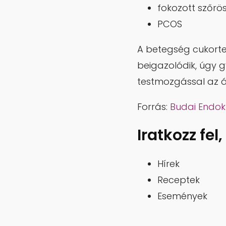
fokozott szőrö
PCOS
A betegség cukorte
beigazolódik, úgy 
testmozgással az á
Forrás:
Budai Endok
Iratkozz fel
Hírek
Receptek
Események