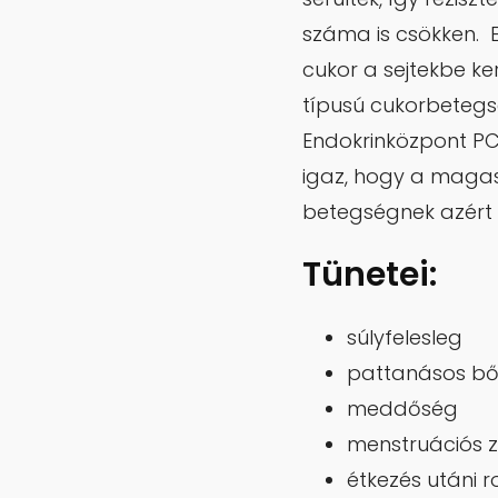
száma is csökken. E
cukor a sejtekbe ke
típusú cukorbetegsé
Endokrinközpont PCO
igaz, hogy a magas 
betegségnek azért s
Tünetei:
súlyfelesleg
pattanásos bő
meddőség
menstruációs 
étkezés utáni r