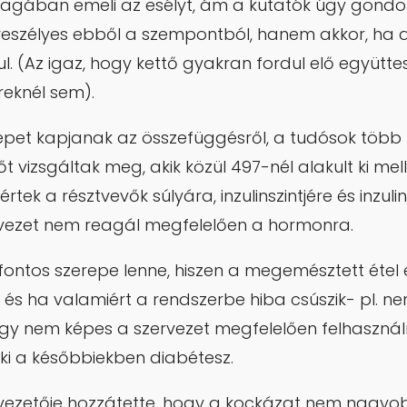
nmagában emeli az esélyt, ám a kutatók úgy gondolj
zélyes ebből a szempontból, hanem akkor, ha
sul. (Az igaz, hogy kettő gyakran fordul elő együtt
eknél sem).
et kapjanak az összefüggésről, a tudósok több
 vizsgáltak meg, akik közül 497-nél alakult ki me
tek a résztvevők súlyára, inzulinszintjére és inzulin
rvezet nem reagál megfelelően a hormonra.
 fontos szerepe lenne, hiszen a megemésztett étel
 és ha valamiért a rendszerbe hiba csúszik- pl. n
agy nem képes a szervezet megfelelően felhasználn
ki a későbbiekben diabétesz.
vezetője hozzátette, hogy a kockázat nem nagyo