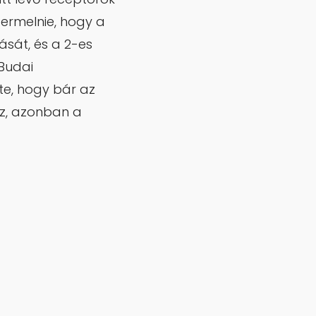
termelnie, hogy a
ását, és a 2-es
 Budai
tte, hogy bár az
oz, azonban a