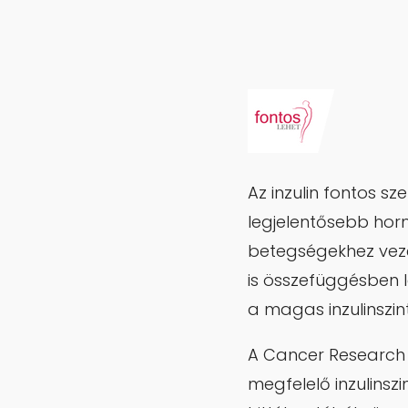
Az inzulin fontos s
legjelentősebb ho
betegségekhez vezet
is összefüggésben l
a magas inzulinszint
A Cancer Research 
megfelelő inzulinsz