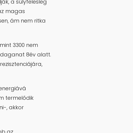
ák, a súlyfelesleg
 az magas
esen, ám nem ritka
 mint 3300 nem
lldaganat 8év alatt.
rezisztenciájára,
 energiává
em termelődik
i-, akkor
bb az