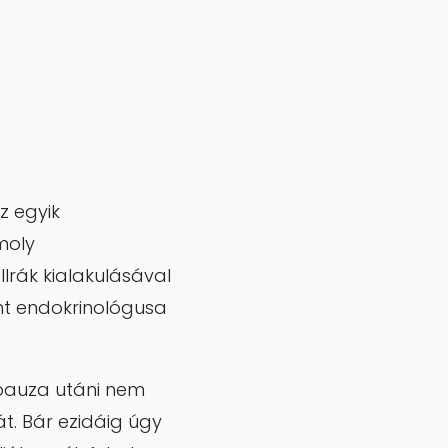
z egyik
moly
lrák kialakulásával
ont endokrinológusa
pauza utáni nem
t. Bár ezidáig úgy