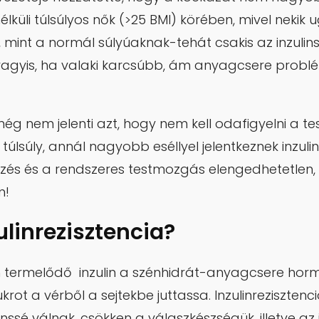
küli túlsúlyos nők (>25 BMI) körében, mivel nekik
 mint a normál súlyúaknak-tehát csakis az inzulins
, vagyis, ha valaki karcsúbb, ám anyagcsere probl
g nem jelenti azt, hogy nem kell odafigyelni a te
 túlsúly, annál nagyobb eséllyel jelentkeznek inzul
zés és a rendszeres testmozgás elengedhetetlen, 
n!
ulinrezisztencia?
 termelődő inzulin a szénhidrát-anyagcsere hor
rot a vérből a sejtekbe juttassa. Inzulinrezisztenc
tenssé válnak, csökken a válaszkészségük, illetve az