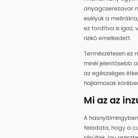
anyagcserezavar nél
esélyük a mellrákra,
ez fordítva is igaz
rizikó emelkedett.
Természetesen ez mé
minél jelentősebb a
az egészséges étke
hajlamosak körébe
Mi az az inz
A hasnyálmirigyben
feladata, hogy a cuk
sérültek, így rezisz