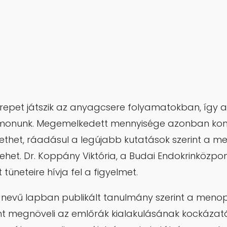
zerepet játszik az anyagcsere folyamatokban, így a
rmonunk. Megemelkedett mennyisége azonban ko
het, ráadásul a legújabb kutatások szerint a mel
ehet. Dr. Koppány Viktória, a Budai Endokrinközp
 tüneteire hívja fel a figyelmet.
nevű lapban publikált tanulmány szerint a meno
int megnöveli az emlőrák kialakulásának kockázatá