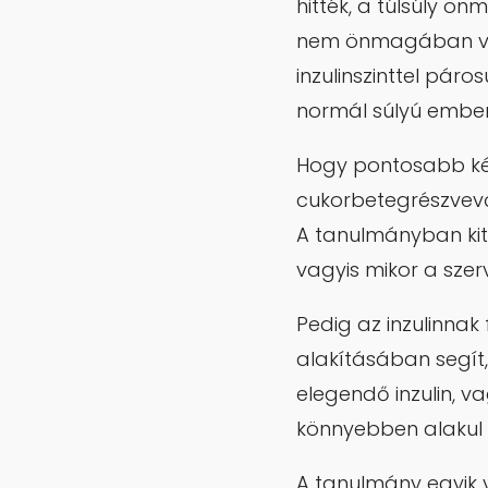
hitték, a túlsúly ö
nem önmagában ves
inzulinszinttel páro
normál súlyú ember
Hogy pontosabb kép
cukorbetegrészvevőt
A tanulmányban kitér
vagyis mikor a sze
Pedig az inzulinnak
alakításában segít,
elegendő inzulin, v
könnyebben alakul 
A tanulmány egyik 