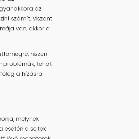
 ugyanakkora az
zint számít. Viszont
émája van, akkor a
sttömegre, hiszen
in-problémák, tehát
főleg a hízásra
monja, melynek
ia esetén a sejtek
 itt lévő receptorok