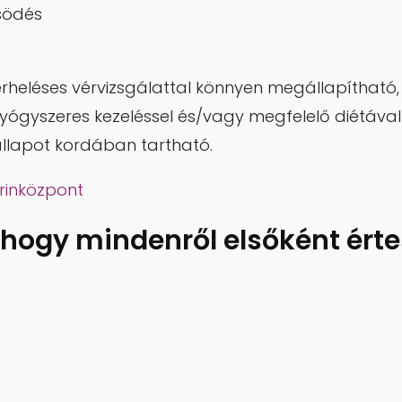
södés
rheléses vérvizsgálattal könnyen megállapítható,
gyógyszeres kezeléssel és/vagy megfelelő diétával
llapot kordában tartható.
rinközpont
, hogy mindenről elsőként érte