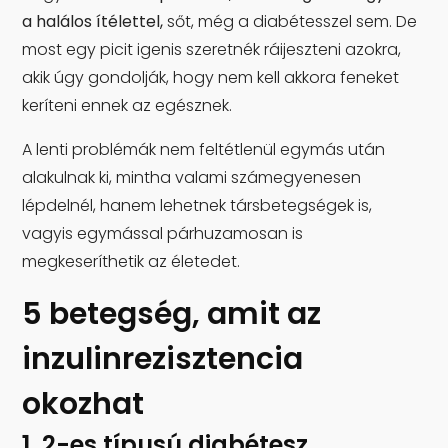
a halálos ítélettel,
sőt, még a diabétesszel sem. De
most egy picit igenis szeretnék ráijeszteni azokra,
akik úgy gondolják, hogy nem kell akkora feneket
keríteni ennek az egésznek.
A lenti problémák nem feltétlenül egymás után
alakulnak ki, mintha valami számegyenesen
lépdelnél, hanem lehetnek társbetegségek is,
vagyis egymással párhuzamosan is
megkeseríthetik az életedet.
5 betegség, amit az
inzulinrezisztencia
okozhat
1. 2-es típusú diabétesz