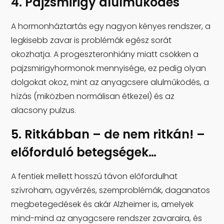
4. Pajzsmirigy alulműködés
A hormonháztartás egy nagyon kényes rendszer, a
legkisebb zavar is problémák egész sorát
okozhatja. A progeszteronhiány miatt csökken a
pajzsmirigyhormonok mennyisége, ez pedig olyan
dolgokat okoz, mint az anyagcsere alulműködés, a
hízás (miközben normálisan étkezel) és az
alacsony pulzus.
5. Ritkábban – de nem ritkán! –
előforduló betegségek…
A fentiek mellett hosszú távon előfordulhat
szívroham, agyvérzés, szemproblémák, daganatos
megbetegedések és akár Alzheimer is, amelyek
mind-mind az anyagcsere rendszer zavaraira, és