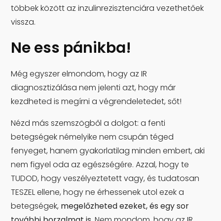
többek között az inzulinrezisztenciára vezethetőek
vissza.
Ne ess pánikba!
Még egyszer elmondom, hogy az IR
diagnosztizálása nem jelenti azt, hogy már
kezdheted is megírni a végrendeletedet, sőt!
Nézd más szemszögből a dolgot: a fenti
betegségek némelyike nem csupán téged
fenyeget, hanem gyakorlatilag minden embert, aki
nem figyel oda az egészségére. Azzal, hogy te
TUDOD, hogy veszélyeztetett vagy, és tudatosan
TESZEL ellene, hogy ne érhessenek utol ezek a
betegségek,
megelőzheted ezeket, és egy sor
további borzalmat is.
Nem mondom, hogy az IR