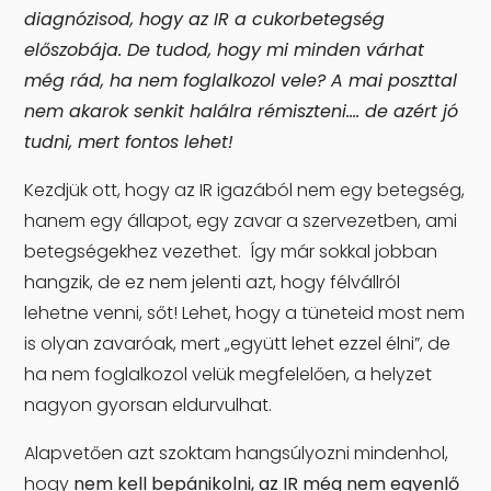
diagnózisod, hogy az IR a cukorbetegség
előszobája. De tudod, hogy mi minden várhat
még rád, ha nem foglalkozol vele? A mai poszttal
nem akarok senkit halálra rémiszteni…. de azért jó
tudni, mert fontos lehet!
Kezdjük ott, hogy az IR igazából nem egy betegség,
hanem egy állapot, egy zavar a szervezetben, ami
betegségekhez vezethet. Így már sokkal jobban
hangzik, de ez nem jelenti azt, hogy félvállról
lehetne venni, sőt! Lehet, hogy a tüneteid most nem
is olyan zavaróak, mert „együtt lehet ezzel élni”, de
ha nem foglalkozol velük megfelelően, a helyzet
nagyon gyorsan eldurvulhat.
Alapvetően azt szoktam hangsúlyozni mindenhol,
hogy
nem kell bepánikolni, az IR még nem egyenlő