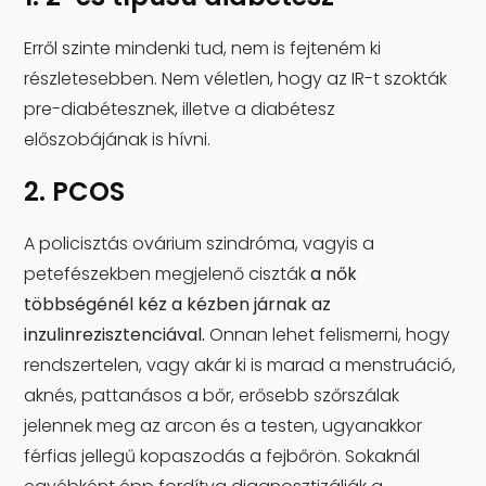
Erről szinte mindenki tud, nem is fejteném ki
részletesebben. Nem véletlen, hogy az IR-t szokták
pre-diabétesznek, illetve a diabétesz
előszobájának is hívni.
2. PCOS
A policisztás ovárium szindróma, vagyis a
petefészekben megjelenő ciszták
a nők
többségénél kéz a kézben járnak az
inzulinrezisztenciával.
Onnan lehet felismerni, hogy
rendszertelen, vagy akár ki is marad a menstruáció,
aknés, pattanásos a bőr, erősebb szőrszálak
jelennek meg az arcon és a testen, ugyanakkor
férfias jellegű kopaszodás a fejbőrön. Sokaknál