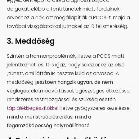
egyébként épp fordítva diagnosztizálják a
dolgokat: előbb a fenti tünetek miatt fordulnak
orvoshoz a nők, ott megállapítják a PCOS-t, majd a
további vizsgálatokkal jutnak el az IR felismeréséig.
3. Meddőség
Szintén a hormonproblémák, illetve a PCOS miatt
jelentkezhet, és itt is igaz, hogy sokszor ez az első
„tünet”, ami láttán IR-tesztre küld az orvosod. A
meddőség
ijesztően hangzik ugyan, de nem
végleges:
életmódváltással, egészséges étkezéssel,
rendszeres testmozgással és szükség esetén
táplálékkiegészítőkkel
illetve gyógyszeres kezeléssel
mind a menstruációs ciklus, mind a
fogamzóképesség helyreállítható.