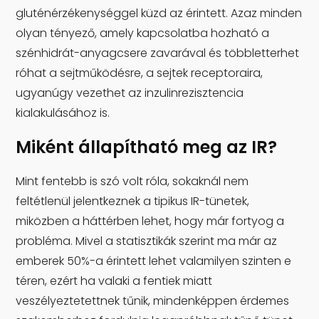
gluténérzékenységgel küzd az érintett. Azaz minden
olyan tényező, amely kapcsolatba hozható a
szénhidrát-anyagcsere zavarával és többletterhet
róhat a sejtműködésre, a sejtek receptoraira,
ugyanúgy vezethet az inzulinrezisztencia
kialakulásához is.
Miként állapítható meg az IR?
Mint fentebb is szó volt róla, sokaknál nem
feltétlenül jelentkeznek a tipikus IR-tünetek,
miközben a háttérben lehet, hogy már fortyog a
probléma. Mivel a statisztikák szerint ma már az
emberek 50%-a érintett lehet valamilyen szinten e
téren, ezért ha valaki a fentiek miatt
veszélyeztetettnek tűnik, mindenképpen érdemes