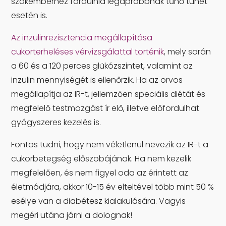
szakemberhez fordulnia legapróbbnak tűnő tünet
esetén is.
Az inzulinrezisztencia megállapítása
cukorterheléses vérvizsgálattal történik
, mely során
a 60 és a 120 perces glükózszintet, valamint az
inzulin mennyiségét is ellenőrzik. Ha az orvos
megállapítja az IR-t, jellemzően speciális diétát és
megfelelő testmozgást ír elő, illetve előfordulhat
gyógyszeres kezelés is.
Fontos tudni, hogy nem véletlenül nevezik az IR-t a
cukorbetegség előszobájának. Ha nem kezelik
megfelelően, és nem figyel oda az érintett az
életmódjára, akkor 10-15 év elteltével több mint 50 %
esélye van a diabétesz kialakulására. Vagyis
megéri utána járni a dolognak!