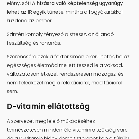
előny, sőt!
A hízásra való képtelenség ugyanúgy
lehet az IR egyik tünete
, mintha a fogyókúrákkal
küzdene az ember.
Szintén komoly tényező a stressz, az állandó
feszültség és rohanás.
Szerencsére ezek a faktor simán elkerülhetők, ha az
egészséges életmód mellett teszed le a voksod,
változatosan étkezel, rendszeresen mozogsz, és
nem feledkezel meg a relaxációról, meditációról
sem.
D-vitamin ellátottság
A szervezet megfelelő működéséhez
természetesen mindenféle vitaminra szükség van,
de a D-vitamin hiány kiemelt szerepet kap a túlsúly,