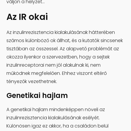
váljon a helyzet…
Az IR okai
Az inzulinrezisztencia kialakulásának hátterében
számos különböző ok állhat, és a kutatók sincsenek
tisztában az összessel. Az alapvető problémát az
okozza ilyenkor a szervezetben, hogy a sejtek
inzulinreceptorai nem jól alakulnak ki, nem
működnek megfelelően. Ehhez viszont eltérő
tényezők vezethetnek.
Genetikai hajlam
A genetikai hajlam mindenképpen növeli az
inzulinrezisztencia kialakulásának esélyét.
Különösen igaz ez akkor, ha a családon belül