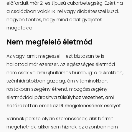
előfordult már 2-es típusú cukorbetegség. Ezért ha
a családban valaki IR-rel vagy diabétesszel küzd,
nagyon fontos, hogy mind odafigyeljetek
magatokra!
Nem megfelelő életmód
Az vagy, amit megeszel – ezt biztosan te is
hallottad már ezerszer. Az egészséges életmód
nem csak valami újhullámos humbug: a cukrokban,
szénhidrátokban gazdag, ám vitaminokban,
rostokban szegény étrend, mozgásszegény
életmóddal párosítva
túlsúlyhoz vezethet, ami
határozottan emeli az IR megjelenésének esélyét.
Vannak persze olyan szerencsések, akik bármit
megehetnek, akkor sem híznak: ez azonban nem