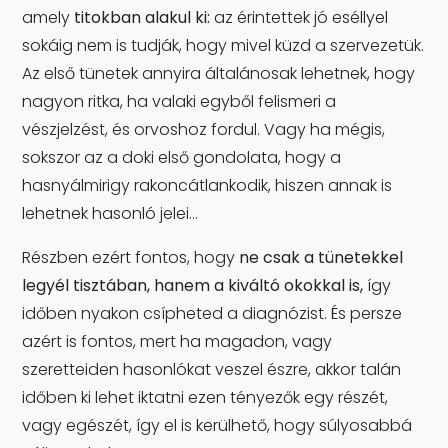
amely
titokban alakul ki:
az érintettek jó eséllyel
sokáig nem is tudják, hogy mivel küzd a szervezetük.
Az első tünetek annyira általánosak lehetnek, hogy
nagyon ritka, ha valaki egyből felismeri a
vészjelzést, és orvoshoz fordul. Vagy ha mégis,
sokszor az a doki első gondolata, hogy a
hasnyálmirigy rakoncátlankodik, hiszen annak is
lehetnek hasonló jelei…
Részben ezért fontos, hogy
ne csak a tünetekkel
legyél tisztában, hanem a kiváltó okokkal is,
így
időben nyakon csípheted a diagnózist. És persze
azért is fontos, mert ha magadon, vagy
szeretteiden hasonlókat veszel észre, akkor talán
időben ki lehet iktatni ezen tényezők egy részét,
vagy egészét, így el is kerülhető, hogy súlyosabbá