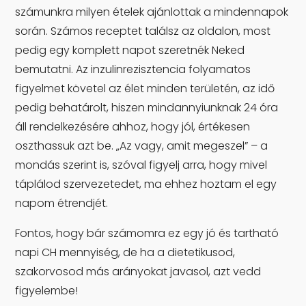
számunkra milyen ételek ajánlottak a mindennapok
során. Számos receptet találsz az oldalon, most
pedig egy komplett napot szeretnék Neked
bemutatni. Az inzulinrezisztencia folyamatos
figyelmet követel az élet minden területén, az idő
pedig behatárolt, hiszen mindannyiunknak 24 óra
áll rendelkezésére ahhoz, hogy jól, értékesen
oszthassuk azt be. „Az vagy, amit megeszel” – a
mondás szerint is, szóval figyelj arra, hogy mivel
táplálod szervezetedet, ma ehhez hoztam el egy
napom étrendjét.
Fontos, hogy bár számomra ez egy jó és tartható
napi CH mennyiség, de ha a dietetikusod,
szakorvosod más arányokat javasol, azt vedd
figyelembe!