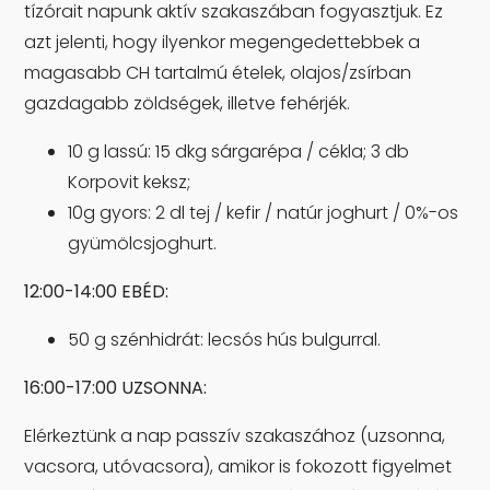
tízórait napunk aktív szakaszában fogyasztjuk. Ez
azt jelenti, hogy ilyenkor megengedettebbek a
magasabb CH tartalmú ételek, olajos/zsírban
gazdagabb zöldségek, illetve fehérjék.
10 g lassú: 15 dkg sárgarépa / cékla; 3 db
Korpovit keksz;
10g gyors: 2 dl tej / kefir / natúr joghurt / 0%-os
gyümölcsjoghurt.
12:00-14:00 EBÉD:
50 g szénhidrát: lecsós hús bulgurral.
16:00-17:00 UZSONNA:
Elérkeztünk a nap passzív szakaszához (uzsonna,
vacsora, utóvacsora), amikor is fokozott figyelmet