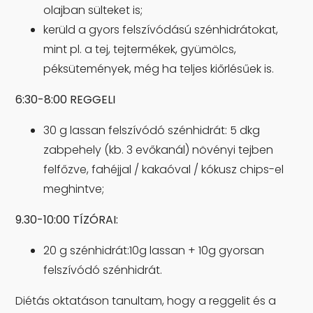
olajban sülteket is;
kerüld a gyors felszívódású szénhidrátokat,
mint pl. a tej, tejtermékek, gyümölcs,
péksütemények, még ha teljes kiőrlésűek is.
6:30-8:00 REGGELI
30 g lassan felszívódó szénhidrát: 5 dkg
zabpehely (kb. 3 evőkanál) növényi tejben
felfőzve, fahéjjal / kakaóval / kókusz chips-el
meghintve;
9.30-10:00 TÍZÓRAI:
20 g szénhidrát:10g lassan + 10g gyorsan
felszívódó szénhidrát.
Diétás oktatáson tanultam, hogy a reggelit és a