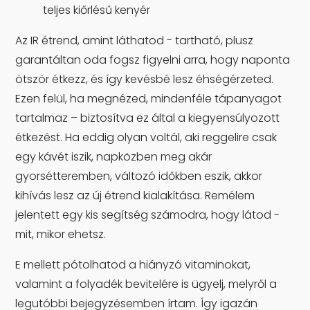
teljes kiőrlésű kenyér
Az IR étrend, amint láthatod - tartható, plusz
garantáltan oda fogsz figyelni arra, hogy naponta
ötször étkezz, és így kevésbé lesz éhségérzeted.
Ezen felül, ha megnézed, mindenféle tápanyagot
tartalmaz – biztosítva ez által a kiegyensúlyozott
étkezést. Ha eddig olyan voltál, aki reggelire csak
egy kávét iszik, napközben meg akár
gyorsétteremben, változó időkben eszik, akkor
kihívás lesz az új étrend kialakítása. Remélem
jelentett egy kis segítség számodra, hogy látod -
mit, mikor ehetsz.
E mellett pótolhatod a hiányzó vitaminokat,
valamint a folyadék bevitelére is ügyelj, melyről a
legutóbbi bejegyzésemben írtam. Így igazán