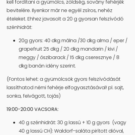
kell fordítani a gyümölcs, zöldség, sovány fehérjék
bevitelére. Ilyenkor már ne egyél zsíros, nehéz
ételeket. Ehhez javasolt a 20 g gyorsan felszívódó
szénhidrát:
20g gyors: 40 dkg málna /30 dkg alma / eper /
grapefruit 25 dkg / 20 dkg mandarin / kivi /
meggy / őszibarack / 15 dkg cseresznye / 8
dkg banán idény szerint.
(Fontos lehet: a gyümölcsök gyors felszívódását
lassíthatod némi fehérje elfogyasztásával! pl. sajt,
sonka, felvágott, tojás)
19:00-20:00 VACSORA:
40 g szénhidrát: 30 g lassú + 10 g gyors (vagy
40 g lassú CH): Waldorf-saláta pirított dióval,