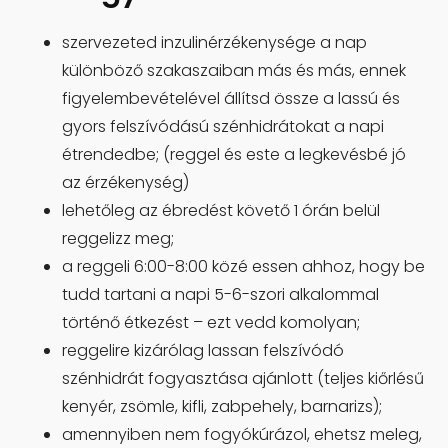
szervezeted inzulinérzékenysége a nap
különböző szakaszaiban más és más, ennek
figyelembevételével állítsd össze a lassú és
gyors felszívódású szénhidrátokat a napi
étrendedbe; (reggel és este a legkevésbé jó
az érzékenység)
lehetőleg az ébredést követő 1 órán belül
reggelizz meg;
a reggeli 6:00-8:00 közé essen ahhoz, hogy be
tudd tartani a napi 5-6-szori alkalommal
történő étkezést – ezt vedd komolyan;
reggelire kizárólag lassan felszívódó
szénhidrát fogyasztása ajánlott (teljes kiőrlésű
kenyér, zsömle, kifli, zabpehely, barnarizs);
amennyiben nem fogyókúrázol, ehetsz meleg,