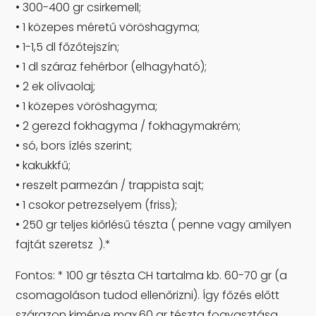
• 300-400 gr csirkemell;
• 1 közepes méretű vöröshagyma;
• 1-1,5 dl főzőtejszín;
• 1 dl száraz fehérbor (elhagyható);
• 2 ek olívaolaj;
• 1 közepes vöröshagyma;
• 2 gerezd fokhagyma / fokhagymakrém;
• só, bors ízlés szerint;
• kakukkfű;
• reszelt parmezán / trappista sajt;
• 1 csokor petrezselyem (friss);
• 250 gr teljes kiőrlésű tészta ( penne vagy amilyen
fajtát szeretsz ).*
Fontos: * 100 gr tészta CH tartalma kb. 60-70 gr (a
csomagoláson tudod ellenőrizni). Így főzés előtt
szárazon kimérve max.60 gr tészta fogyasztása