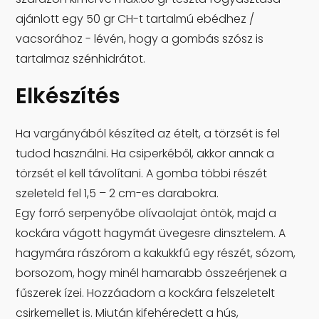
ajánlott egy 50 gr CH-t tartalmú ebédhez /
vacsorához - lévén, hogy a gombás szósz is
tartalmaz szénhidrátot.
Elkészítés
Ha vargányából készíted az ételt, a törzsét is fel
tudod használni. Ha csiperkéből, akkor annak a
törzsét el kell távolítani. A gomba többi részét
szeleteld fel 1,5 – 2 cm-es darabokra.
Egy forró serpenyőbe olívaolajat öntök, majd a
kockára vágott hagymát üvegesre dinsztelem. A
hagymára rászórom a kakukkfű egy részét, sózom,
borsozom, hogy minél hamarabb összeérjenek a
fűszerek ízei. Hozzáadom a kockára felszeletelt
csirkemellet is. Miután kifehéredett a hús,