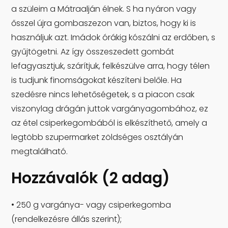
a szüleim a Mátraalján élnek. S ha nyáron vagy
ősszel újra gombaszezon van, biztos, hogy ki is
használjuk azt. Imádok órákig kószálni az erdőben, s
gyűjtögetni. Az így összeszedett gombát
lefagyasztjuk, szárítjuk, felkészülve arra, hogy télen
is tudjunk finomságokat készíteni belőle. Ha
szedésre nincs lehetőségetek, s a piacon csak
viszonylag drágán juttok vargányagombához, ez
az étel csiperkegombából is elkészíthető, amely a
legtöbb szupermarket zöldséges osztályán
megtalálható.
Hozzávalók (2 adag)
• 250 g vargánya- vagy csiperkegomba
(rendelkezésre állás szerint);