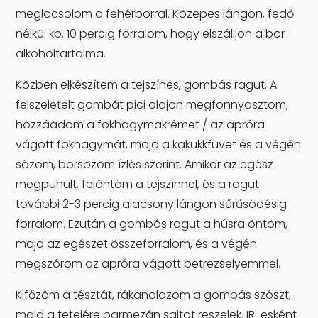
meglocsolom a fehérborral. Közepes lángon, fedő
nélkül kb. 10 percig forralom, hogy elszálljon a bor
alkoholtartalma.
Közben elkészítem a tejszínes, gombás ragut. A
felszeletelt gombát pici olajon megfonnyasztom,
hozzáadom a fokhagymakrémet / az apróra
vágott fokhagymát, majd a kakukkfüvet és a végén
sózom, borsozom ízlés szerint. Amikor az egész
megpuhult, felöntöm a tejszínnel, és a ragut
további 2-3 percig alacsony lángon sűrűsödésig
forralom. Ezután a gombás ragut a húsra öntöm,
majd az egészet összeforralom, és a végén
megszórom az apróra vágott petrezselyemmel.
Kifőzöm a tésztát, rákanalazom a gombás szószt,
majd a tetejére parmezán sajtot reszelek. IR-esként