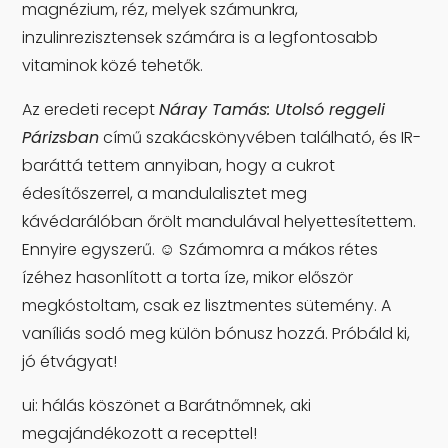
magnézium, réz, melyek számunkra,
inzulinrezisztensek számára is a legfontosabb
vitaminok közé tehetők.
Az eredeti recept
Náray Tamás: Utolsó reggeli
Párizsban
című szakácskönyvében található, és IR-
baráttá tettem annyiban, hogy a cukrot
édesítőszerrel, a mandulalisztet meg
kávédarálóban őrölt mandulával helyettesítettem.
Ennyire egyszerű. ☺ Számomra a mákos rétes
ízéhez hasonlított a torta íze, mikor először
megkóstoltam, csak ez lisztmentes sütemény. A
vaníliás sodó meg külön bónusz hozzá. Próbáld ki,
jó étvágyat!
ui: hálás köszönet a Barátnőmnek, aki
megajándékozott a recepttel!