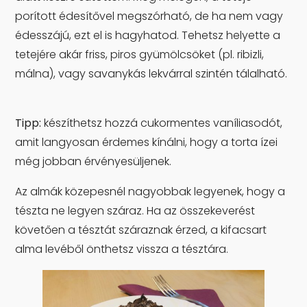
porított édesítővel megszórható, de ha nem vagy
édesszájú, ezt el is hagyhatod. Tehetsz helyette a
tetejére akár friss, piros gyümölcsöket (pl. ribizli,
málna), vagy savanykás lekvárral szintén tálalható.
Tipp:
készíthetsz hozzá cukormentes vaníliasodót,
amit langyosan érdemes kínálni, hogy a torta ízei
még jobban érvényesüljenek.
Az almák közepesnél nagyobbak legyenek, hogy a
tészta ne legyen száraz. Ha az összekeverést
követően a tésztát száraznak érzed, a kifacsart
alma levéből önthetsz vissza a tésztára.