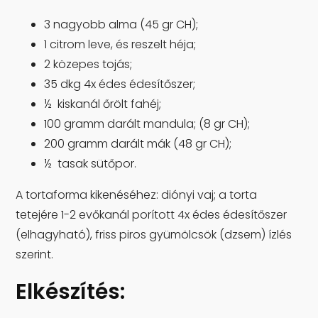
3 nagyobb alma (45 gr CH);
1 citrom leve, és reszelt héja;
2 közepes tojás;
35 dkg 4x édes édesítőszer;
½ kiskanál őrölt fahéj;
100 gramm darált mandula; (8 gr CH);
200 gramm darált mák (48 gr CH);
½ tasak sütőpor.
A tortaforma kikenéséhez: diónyi vaj; a torta
tetejére 1-2 evőkanál porított 4x édes édesítőszer
(elhagyható), friss piros gyümölcsök (dzsem) ízlés
szerint.
Elkészítés: