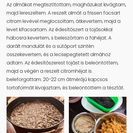
Az almákat megtisztítottam, magházukat kivágtam,
majd lereszeltem. A reszelt almát a frissen facsart
citrom levével meglocsoltam, átkevertem, majd a
levet kifacsartam. Az édesítőszert a tojásokkal
habosra kevertem, s beleszórtam a fahéjat. A
darált mandulát és a sütőport szintén
összekevertem, és a lecsepegtetett almához
adtam. Az édesítőszerest tojást is beleöntöttem,
majd a végén a reszelt citromhéjat is
beleforgattam. 20-22 cm átmérőjű kapcsos
tortaformát kivajaztam, és beleöntöttem a tésztát.