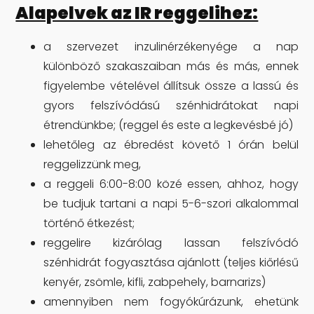
Alapelvek az IR reggelihez:
a szervezet inzulinérzékenyége a nap
különböző szakaszaiban más és más, ennek
figyelembe vételével állítsuk össze a lassú és
gyors felszívódású szénhidrátokat napi
étrendünkbe; (reggel és este a legkevésbé jó)
lehetőleg az ébredést követő 1 órán belül
reggelizzünk meg,
a reggeli 6:00-8:00 közé essen, ahhoz, hogy
be tudjuk tartani a napi 5-6-szori alkalommal
történő étkezést;
reggelire kizárólag lassan felszívódó
szénhidrát fogyasztása ajánlott (teljes kiőrlésű
kenyér, zsömle, kifli, zabpehely, barnarizs)
amennyiben nem fogyókúrázunk, ehetünk