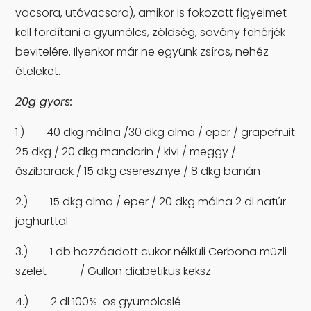
vacsora, utóvacsora), amikor is fokozott figyelmet
kell fordítani a gyümölcs, zöldség, sovány fehérjék
bevitelére. Ilyenkor már ne együnk zsíros, nehéz
ételeket.
20g gyors:
1.) 40 dkg málna /30 dkg alma / eper / grapefruit
25 dkg / 20 dkg mandarin / kivi / meggy /
őszibarack / 15 dkg cseresznye / 8 dkg banán
2.) 15 dkg alma / eper / 20 dkg málna 2 dl natúr
joghurttal
3.) 1 db hozzáadott cukor nélküli Cerbona müzli
szelet / Gullon diabetikus keksz
4.) 2 dl 100%-os gyümölcslé