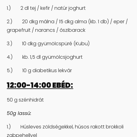
1.) 2 dl tej / kefir / natúr joghurt
2.) 20 dkg málna / 15 dkg alma (kb. 1 db) / eper /
grapefruit / narancs / őszibarack
3.) 10 dkg gyümölcspüré (Kubu)
4.) kb. 1,5 dl gyümölcsjoghurt
5.) 10 g diabetikus lekvár
12:00-14:00 EBÉD:
50 g szénhidrát
50g lassú:
1.) Húsleves zöldségekkel, húsos rakott brokkoli
zabpehellyel