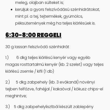
meleg, olajban sülteket is;
kerüljük a gyors felszívódású szénhidrátokat,
mint pl. a tej, tejtermékek, gyümölcs,
péksütemények még ha teljes kiőrlésűek is.
6:30-8:00 REGGELI
30 g lassan felszívódó szénhidrát
1.) 6 dkg teljes kiőrlésű kenyér vagy egyéb
magas rosttartalmú kenyér (kb. 2 szelet) vagy teljes
kiőrlésű zsemle / kifli (1 db)
2.) 5 dkg zabpehely (kb. 3 evőkanál) növényi
tejben felfőzve, fahéjjal / kakaóval / kókusz chips-el
meghintve;
3.) 5 dkg zabpehelylisztből készült zablepény