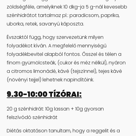
zöldségféle, amelyiknek 10 dkg-ja 5 g-nál kevesebb
szénhidrátot tartalmaz pl.: paradicsom, paprika,
uborka, retek, savanyú káposzta.
Évszaktól függ, hogy szervezetünk milyen
folyadékot kíván. A megfelelő mennyiségű
folyadékbevitel alapból fontos. Ősszel és télen a
finom gyümölcsteák, (cukor és méz nélkül), nyáron
a citromos limonádé, kávé (tejszínnel), tejes kávé
(növényi tejjel) lehetnek napindítóink.
9.30-10:00 TÍZÓRAI:
20 g szénhidrát: 10g lassan + 10g gyorsan
felszívódó szénhidrát
Diétás oktatáson tanultam, hogy a reggelit és a