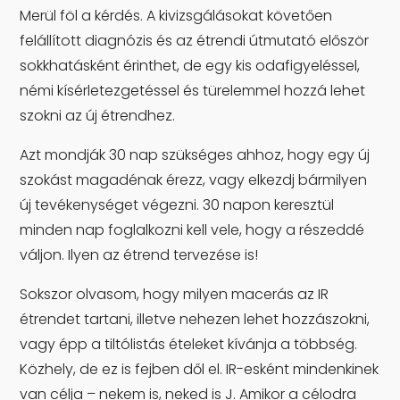
Merül föl a kérdés. A kivizsgálásokat követően
felállított diagnózis és az étrendi útmutató először
sokkhatásként érinthet, de egy kis odafigyeléssel,
némi kísérletezgetéssel és türelemmel hozzá lehet
szokni az új étrendhez.
Azt mondják 30 nap szükséges ahhoz, hogy egy új
szokást magadénak érezz, vagy elkezdj bármilyen
új tevékenységet végezni. 30 napon keresztül
minden nap foglalkozni kell vele, hogy a részeddé
váljon. Ilyen az étrend tervezése is!
Sokszor olvasom, hogy milyen macerás az IR
étrendet tartani, illetve nehezen lehet hozzászokni,
vagy épp a tiltólistás ételeket kívánja a többség.
Közhely, de ez is fejben dől el. IR-esként mindenkinek
van célja – nekem is, neked is J. Amikor a célodra