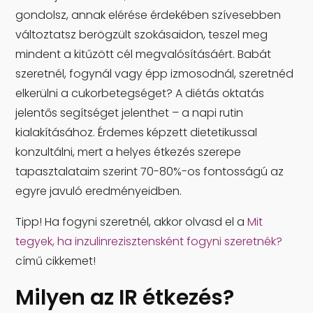
gondolsz, annak elérése érdekében szívesebben
változtatsz berögzült szokásaidon, teszel meg
mindent a kitűzött cél megvalósításáért. Babát
szeretnél, fogynál vagy épp izmosodnál, szeretnéd
elkerülni a cukorbetegséget? A diétás oktatás
jelentős segítséget jelenthet – a napi rutin
kialakításához. Érdemes képzett dietetikussal
konzultálni, mert a helyes étkezés szerepe
tapasztalataim szerint 70-80%-os fontosságú az
egyre javuló eredményeidben.
Tipp! Ha fogyni szeretnél, akkor olvasd el a
Mit
tegyek, ha inzulinrezisztensként fogyni szeretnék?
című cikkemet!
Milyen az IR étkezés?