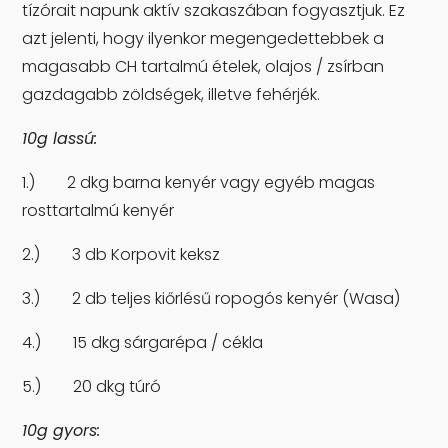
tízórait napunk aktív szakaszában fogyasztjuk. Ez
azt jelenti, hogy ilyenkor megengedettebbek a
magasabb CH tartalmú ételek, olajos / zsírban
gazdagabb zöldségek, illetve fehérjék.
10g lassú:
1.) 2 dkg barna kenyér vagy egyéb magas
rosttartalmú kenyér
2.) 3 db Korpovit keksz
3.) 2 db teljes kiőrlésű ropogós kenyér (Wasa)
4.) 15 dkg sárgarépa / cékla
5.) 20 dkg túró
10g gyors: