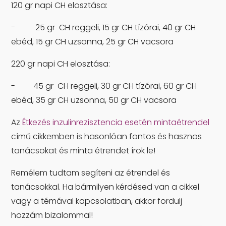
120 gr napi CH elosztása:
-
25 gr CH reggeli, 15 gr CH tízórai, 40 gr CH
ebéd, 15 gr CH uzsonna, 25 gr CH vacsora
220 gr napi CH elosztása:
- 45 gr CH reggeli, 30 gr CH tízórai, 60 gr CH
ebéd, 35 gr CH uzsonna, 50 gr CH vacsora
Az
Étkezés inzulinrezisztencia esetén mintaétrendel
című cikkemben is hasonlóan fontos és hasznos
tanácsokat és minta étrendet írok le!
Remélem tudtam segíteni az étrendel és
tanácsokkal. Ha bármilyen kérdésed van a cikkel
vagy a témával kapcsolatban, akkor fordulj
hozzám bizalommal!