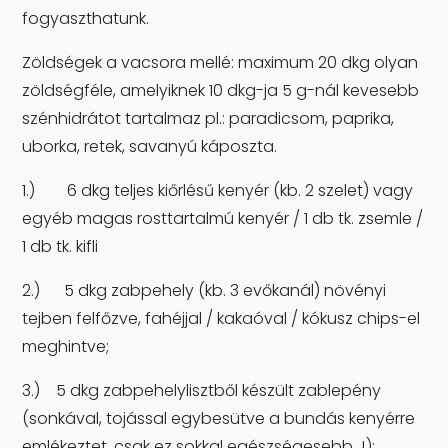
fogyaszthatunk.
Zöldségek a vacsora mellé: maximum 20 dkg olyan
zöldségféle, amelyiknek 10 dkg-ja 5 g-nál kevesebb
szénhidrátot tartalmaz pl.: paradicsom, paprika,
uborka, retek, savanyú káposzta.
1.) 6 dkg teljes kiőrlésű kenyér (kb. 2 szelet) vagy
egyéb magas rosttartalmú kenyér / 1 db tk. zsemle /
1 db tk. kifli
2.) 5 dkg zabpehely (kb. 3 evőkanál) növényi
tejben felfőzve, fahéjjal / kakaóval / kókusz chips-el
meghintve;
3.) 5 dkg zabpehelylisztből készült zablepény
(sonkával, tojással egybesütve a bundás kenyérre
emlékeztet, csak ez sokkal egészségesebb J);