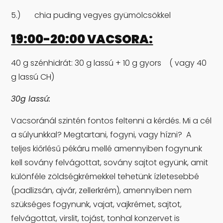
5.) chia puding vegyes gyümölcsökkel
19:00-20:00 VACSORA:
40 g szénhidrát: 30 g lassú + 10 g gyors ( vagy 40
g lassú CH)
30g lassú:
Vacsoránál szintén fontos feltenni a kérdés. Mi a cél
a súlyunkkal? Megtartani, fogyni, vagy hízni? A
teljes kiőrlésű pékáru mellé amennyiben fogynunk
kell sovány felvágottat, sovány sajtot együnk, amit
különféle zöldségkrémekkel tehetünk ízletesebbé
(padlizsán, ajvár, zellerkrém), amennyiben nem
szükséges fogynunk, vajat, vajkrémet, sajtot,
felvágottat, virslit, tojást, tonhal konzervet is