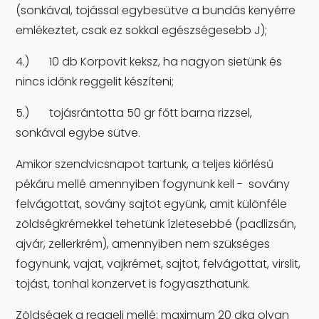
(sonkával, tojással egybesütve a bundás kenyérre
emlékeztet, csak ez sokkal egészségesebb J);
4.) 10 db Korpovit keksz, ha nagyon sietünk és
nincs időnk reggelit készíteni;
5.) tojásrántotta 50 gr főtt barna rizzsel,
sonkával egybe sütve.
Amikor szendvicsnapot tartunk, a teljes kiőrlésű
pékáru mellé amennyiben fogynunk kell - sovány
felvágottat, sovány sajtot együnk, amit különféle
zöldségkrémekkel tehetünk ízletesebbé (padlizsán,
ajvár, zellerkrém), amennyiben nem szükséges
fogynunk, vajat, vajkrémet, sajtot, felvágottat, virslit,
tojást, tonhal konzervet is fogyaszthatunk.
Zöldségek a reggeli mellé: maximum 20 dkg olyan