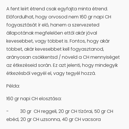
A fent leírt étrend csak egyfajta minta étrend.
Előfordulhat, hogy orvosod nem 160 gr napi CH
fogyasztását ír elő, hanem a szervezeted
állapotának megfelelően ettől akár jóval
kevesebbet, vagy többet is. Fontos, hogy akár
többet, akár kevesebbet kell fogyasztanod,
arányosan csökkentsd / növeld a CH mennyiséget
az étkezéseid során. Ez azt jelenti, hogy mindegyik
étkezésből vegyél el, vagy tegyél hozzá.
Példa:
160 gr napi CH elosztása:
-
30 gr CH reggeli, 20 gr CH tízórai, 50 gr CH
ebéd, 20 gr CH uzsonna, 40 gr CH vacsora