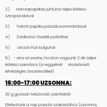
2.) Harcsapaprikás juhtúrós teljes kiőrlésű
sztrapacskával
3.) Töltött paprika paradicsommártással
4.) Zöldborsó főzelék pörkölttel
5.) Lecsós hús bulgurral
6.) - arra az esetre, ha úton vagyunk: 2 db teljes
kiőrlésű szendvics (a reggelinél részletezett
lehetséges összetevőkkel)
16:00-17:00 UZSONNA:
20 g gyorsan felszívódó szénhidrát
Elérkeztünk a nap passzív szakaszához (uzsonna,