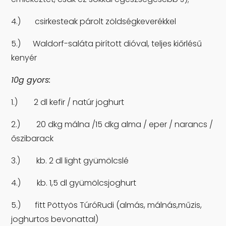
4.) csirkesteak párolt zöldségkeverékkel
5.) Waldorf-saláta pirított dióval, teljes kiőrlésű
kenyér
10g gyors:
1.) 2 dl kefir / natúr joghurt
2.) 20 dkg málna /15 dkg alma / eper / narancs /
őszibarack
3.) kb. 2 dl light gyümölcslé
4.) kb. 1,5 dl gyümölcsjoghurt
5.) fitt Pöttyös TúróRudi (almás, málnás,műzis,
joghurtos bevonattal)