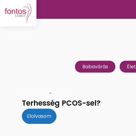
Babavárás
Éle
babavárás
-
PCOS
Terhesség PCOS-sel?
Elolvasom