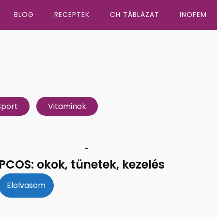
BLOG
RECEPTEK
CH TÁBLÁZAT
INOFEM
Sport
Vitaminok
inzulinrezisztencia (IR)
-
PCOS
PCOS: okok, tünetek, kezelés
Elolvasom