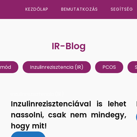
KEZDŐLAP
BEMUTATKOZÁS
SEGÍTSÉG
IR-Blog
tmód
Inzulinrezisztencia (IR)
PCOS
inzulinrezisztencia (IR)
Inzulinrezisztenciával is lehet
nassolni, csak nem mindegy,
hogy mit!